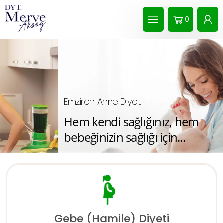
0
Emziren Anne Diyeti
Hem kendi sağlığınız, hem
bebeğinizin sağlığı için...
Anne sütünün içeriği zenginleşir. Bebeğin
gelişimi sağlanır ve bebeğe zarar verecek
besinlere dikkat edilir.Anne sütü az ise
artırma olasılığı yükselir. Sütünüz azalmadan
kilo verebilirsiniz.
Gebe (Hamile) Diyeti